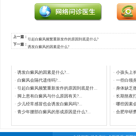
上一篇：
引起白癜风频繁重新发作的原因到底是什么?
下一篇：
诱发白癜风的因素是什么?
相关文章
最新
·
诱发白癜风的因素是什么?...
·
小孩头上长
·
白癜风会隔代遗传吗?...
·
一些白领身
·
引起白癜风频繁重新发作的原因到底是什...
·
身体缺乏微
·
脚上患有白癜风与什么原因有关?...
·
长期熬夜打
·
少儿经常感冒也会诱发白癜风吗?...
·
哪些因素会
·
青少年腰部白癜风的形成原因是什么?...
·
合肥华研费