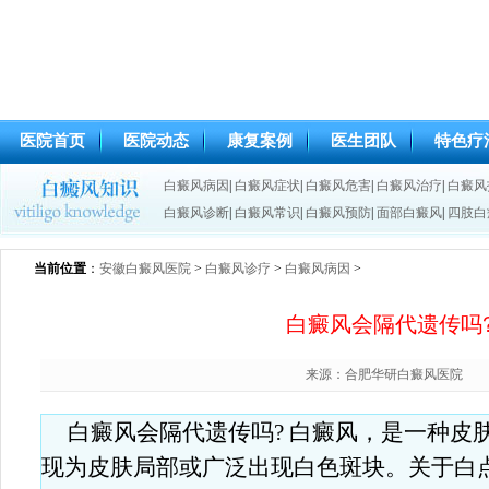
医院首页
医院动态
康复案例
医生团队
特色疗
白癜风病因
|
白癜风症状
|
白癜风危害
|
白癜风治疗
|
白癜风
白癜风诊断
|
白癜风常识
|
白癜风预防
|
面部白癜风
|
四肢白
当前位置
：
安徽白癜风医院
>
白癜风诊疗
>
白癜风病因
>
白癜风会隔代遗传吗
来源：合肥华研白癜风医院
白癜风会隔代遗传吗? 白癜风，是一种皮
现为皮肤局部或广泛出现白色斑块。关于白