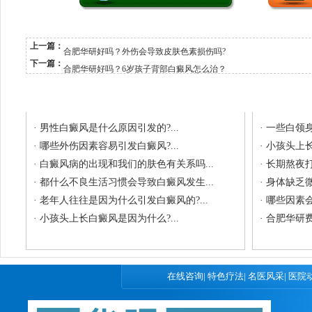
上一篇：
合肥华研好吗？外伤会导致皮肤色素损伤吗?
下一篇：
合肥华研好吗？6岁孩子背部白癜风怎么治？
相关文章
最新
·
男性白癜风是什么原因引发的?...
·
一些白领身
·
哪些外伤因素容易引发白癜风?...
·
小孩头上长
·
白癜风病的出现和我们的肤色有关系吗...
·
长期熬夜打
·
都什么不良生活习惯会导致白癜风发生...
·
身体缺乏微
·
老年人往往是因为什么引发白癜风的?...
·
哪些因素会
·
小孩头上长白癜风是因为什么?...
·
合肥华研费
在线咨询
|
特色疗法
|
名医风采
|
医院