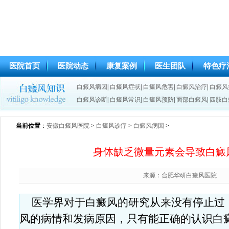
医院首页
医院动态
康复案例
医生团队
特色疗
白癜风病因
|
白癜风症状
|
白癜风危害
|
白癜风治疗
|
白癜风
白癜风诊断
|
白癜风常识
|
白癜风预防
|
面部白癜风
|
四肢白
当前位置
：
安徽白癜风医院
>
白癜风诊疗
>
白癜风病因
>
身体缺乏微量元素会导致白癜
来源：合肥华研白癜风医院
医学界对于白癜风的研究从来没有停止过
风的病情和发病原因，只有能正确的认识白