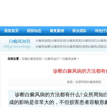
医院首页
医院动态
康复案例
医生团队
特色疗
白癜风病因
|
白癜风症状
|
白癜风危害
|
白癜风治疗
|
白癜风
白癜风诊断
|
白癜风常识
|
白癜风预防
|
面部白癜风
|
四肢白
当前位置
：
安徽白癜风医院
>
白癜风诊疗
>
白癜风诊断
>
诊断白癜风病的方法都有
来源：合肥华研白癜风医院
诊断白癜风病的方法都有什么? 众所周知
成的影响是非常大的，不但损害患者容貌形