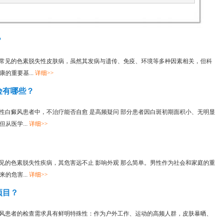
？
种常见的色素脱失性皮肤病，虽然其发病与遗传、免疫、环境等多种因素相关，但科
的重要基...
详细>>
险有哪些？
性白癜风患者中，不治疗能否自愈 是高频疑问 部分患者因白斑初期面积小、无明显
从医学...
详细>>
见的色素脱失性疾病，其危害远不止 影响外观 那么简单。男性作为社会和家庭的重
的危害...
详细>>
项目？
癜风患者的检查需求具有鲜明特殊性：作为户外工作、运动的高频人群，皮肤暴晒、