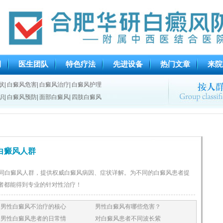
例
医生团队
特色疗法
先进设备
热门文章
来院
状
|
白癜风危害
|
白癜风治疗
|
白癜风护理
识
|
白癜风预防
|
面部白癜风
|
四肢白癜风
白癜风人群
同白癜风人群，提供权威白癜风病因、症状详解。为不同的白癜风患者提
者都能得到专业的针对性治疗！
男性白癜风不治疗的核心
男性白癜风有哪些危害？
男性白癜风患者的日常情
对白癜风患者不同波长紫