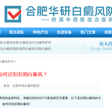
例
医生团队
特色疗法
先进设备
热门文章
来院
状
|
白癜风危害
|
白癜风治疗
|
白癜风护理
识
|
白癜风预防
|
面部白癜风
|
四肢白癜风
白癜风常识
>
如何识别后期白癜风？
来源：合肥华研白癜风医院
有典型的临床特征，准确识别对治疗方案选择至关重要。以下是后期白癜风的主
。 如何识别后期白癜风?