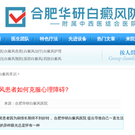
例
医生团队
特色疗法
先进设备
热门文章
来院
状
|
白癜风危害
|
白癜风治疗
|
白癜风护理
识
|
白癜风预防
|
面部白癜风
|
四肢白癜风
白癜风常识
>
风患者如何克服心理障碍?
来源：合肥华研白癜风医院
白斑患者因为病情长期得不到好转， 合肥华研白癜风医院 提出导致自己一直生活
的异样眼光总是怀有一种